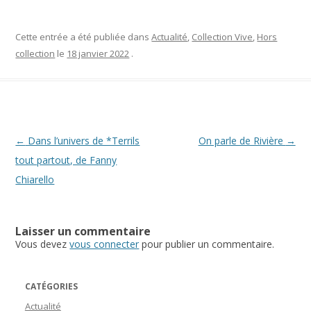
Cette entrée a été publiée dans
Actualité
,
Collection Vive
,
Hors
collection
le
18 janvier 2022
.
Navigation des articles
←
Dans l’univers de *Terrils
On parle de Rivière
→
tout partout, de Fanny
Chiarello
Laisser un commentaire
Vous devez
vous connecter
pour publier un commentaire.
CATÉGORIES
Actualité