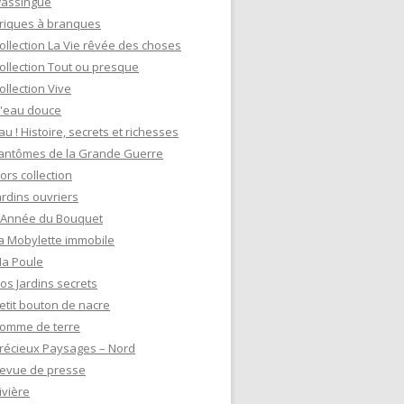
assingue
riques à branques
ollection La Vie rêvée des choses
ollection Tout ou presque
ollection Vive
'eau douce
au ! Histoire, secrets et richesses
antômes de la Grande Guerre
ors collection
ardins ouvriers
'Année du Bouquet
a Mobylette immobile
a Poule
os Jardins secrets
etit bouton de nacre
omme de terre
récieux Paysages – Nord
evue de presse
ivière