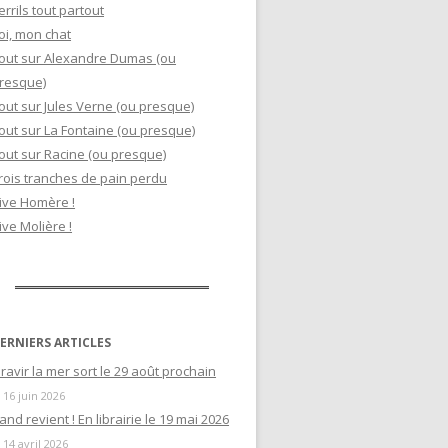
errils tout partout
oi, mon chat
out sur Alexandre Dumas (ou
resque)
out sur Jules Verne (ou presque)
out sur La Fontaine (ou presque)
out sur Racine (ou presque)
rois tranches de pain perdu
ive Homère !
ive Molière !
ERNIERS ARTICLES
ravir la mer sort le 29 août prochain
16 juin 2026
and revient ! En librairie le 19 mai 2026
14 avril 2026