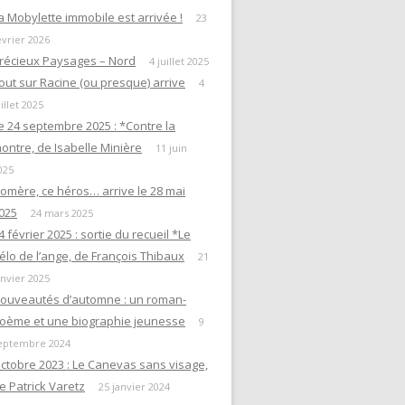
a Mobylette immobile est arrivée !
23
évrier 2026
récieux Paysages – Nord
4 juillet 2025
out sur Racine (ou presque) arrive
4
uillet 2025
e 24 septembre 2025 : *Contre la
ontre, de Isabelle Minière
11 juin
025
omère, ce héros… arrive le 28 mai
025
24 mars 2025
4 février 2025 : sortie du recueil *Le
élo de l’ange, de François Thibaux
21
anvier 2025
ouveautés d’automne : un roman-
oème et une biographie jeunesse
9
eptembre 2024
ctobre 2023 : Le Canevas sans visage,
e Patrick Varetz
25 janvier 2024