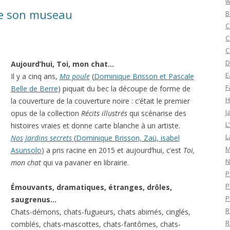
w
te son museau
B
C
C
C
D
Aujourd’hui, Toi, mon chat…
E
Il y a cinq ans,
Ma poule
(
Dominique Brisson et Pascale
F
Belle de Berre
) piquait du bec la découpe de forme de
H
la couverture de la couverture noire : c’était le premier
J
opus de la collection
Récits illustrés
qui scénarise des
L
histoires vraies et donne carte blanche à un artiste.
L
Nos Jardins secrets
(
Dominique Brisson, Zaü, isabel
M
Asunsolo
) a pris racine en 2015 et aujourd’hui, c’est
Toi,
N
mon chat
qui va pavaner en librairie.
P
P
Émouvants, dramatiques, étranges, drôles,
P
saugrenus…
R
Chats-démons, chats-fugueurs, chats abimés, cinglés,
R
comblés, chats-mascottes, chats-fantômes, chats-