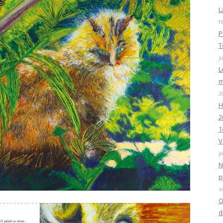
L
f
P
T
j
L
m
2
H
2
1
V
j
N
p
s
O
d