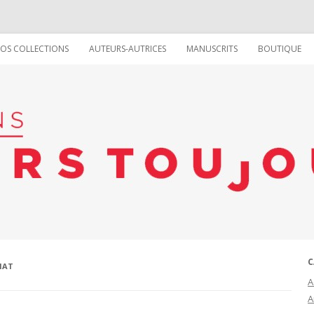
Aller au contenu
OS COLLECTIONS
AUTEURS-AUTRICES
MANUSCRITS
BOUTIQUE
COLLECTION LA VIE RÊVÉE DES
LES ÉCRIVAIN(E)S
CHOSES
LES ILLUSTRATRICE(EUR)S
COLLECTION TOUT SUR (OU
LES GRAPHISTES
PRESQUE)
COLLECTION VIVE !
C
HAT
A
A