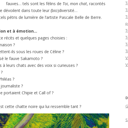
T
fauves… tels sont les félins de
Toi, mon chat
, racontés
T
dévoilent dans toute leur (bio)diversité…
T
tels pétris de lumière de l’artiste Pascale Belle de Berre.
p
T
ion et à émotion…
T
 récits et quelques pages choisies :
T
 maison ?
T
ettent-ils sous les roues de Céline ?
V
isé le fauve Sakamoto ?
V
 à leurs chats avec des voix si curieuses ?
 ?
hiléas ?
journaliste ?
e portaient Chipie et Call of ?
D
G
st cette chatte noire qui lui ressemble tant ?
S