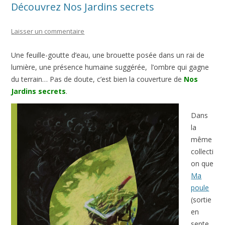
Découvrez Nos Jardins secrets
Laisser un commentaire
Une feuille-goutte d’eau, une brouette posée dans un rai de
lumière, une présence humaine suggérée, l’ombre qui gagne
du terrain… Pas de doute, c’est bien la couverture de
Nos
Jardins secrets
.
Dans
la
même
collecti
on que
Ma
poule
(sortie
en
septe