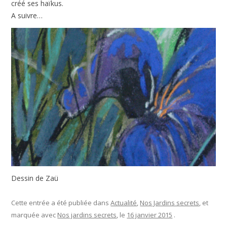
créé ses haïkus.
A suivre…
Dessin de Zaü
Cette entrée a été publiée dans
Actualité
,
Nos Jardins secrets
, et
marquée avec
Nos jardins secrets
, le
16 janvier 2015
.