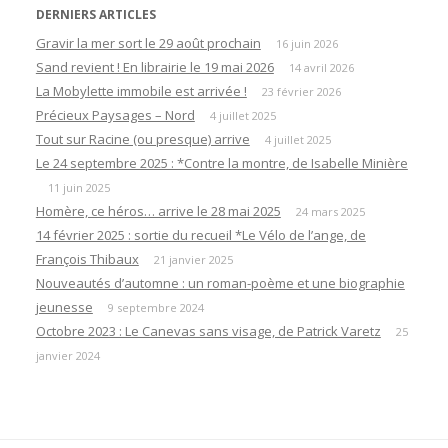
DERNIERS ARTICLES
Gravir la mer sort le 29 août prochain
16 juin 2026
Sand revient ! En librairie le 19 mai 2026
14 avril 2026
La Mobylette immobile est arrivée !
23 février 2026
Précieux Paysages – Nord
4 juillet 2025
Tout sur Racine (ou presque) arrive
4 juillet 2025
Le 24 septembre 2025 : *Contre la montre, de Isabelle Minière
11 juin 2025
Homère, ce héros… arrive le 28 mai 2025
24 mars 2025
14 février 2025 : sortie du recueil *Le Vélo de l’ange, de
François Thibaux
21 janvier 2025
Nouveautés d’automne : un roman-poème et une biographie
jeunesse
9 septembre 2024
Octobre 2023 : Le Canevas sans visage, de Patrick Varetz
25
janvier 2024