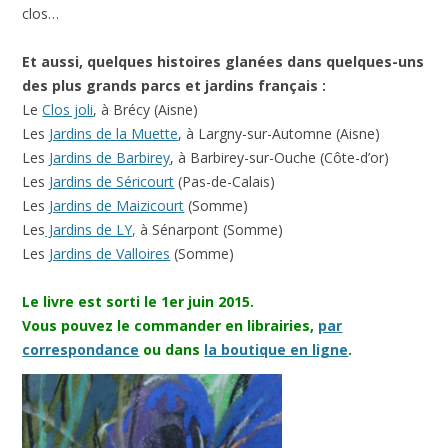
clos…
Et aussi, quelques histoires glanées dans quelques-uns
des plus grands parcs et jardins français :
Le
Clos joli
, à Brécy (Aisne)
Les
Jardins de la Muette
, à Largny-sur-Automne (Aisne)
Les
Jardins de Barbirey
, à Barbirey-sur-Ouche (Côte-d’or)
Les
Jardins de Séricourt
(Pas-de-Calais)
Les
Jardins de Maizicourt
(Somme)
Les
Jardins de LY,
à Sénarpont (Somme)
Les
Jardins de Valloires
(Somme)
Le livre est sorti le 1er juin 2015.
Vous pouvez le commander en librairies,
par
correspondance
ou dans
la boutique en ligne
.