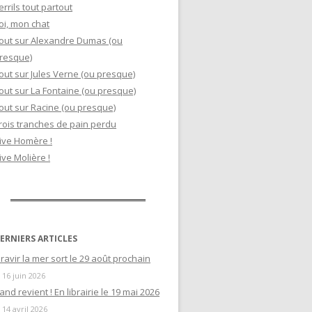
errils tout partout
oi, mon chat
out sur Alexandre Dumas (ou
resque)
out sur Jules Verne (ou presque)
out sur La Fontaine (ou presque)
out sur Racine (ou presque)
rois tranches de pain perdu
ive Homère !
ive Molière !
ERNIERS ARTICLES
ravir la mer sort le 29 août prochain
16 juin 2026
and revient ! En librairie le 19 mai 2026
14 avril 2026