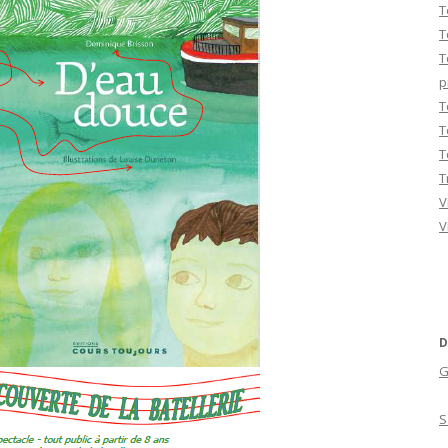
T
T
T
p
T
T
T
T
V
V
D
G
S