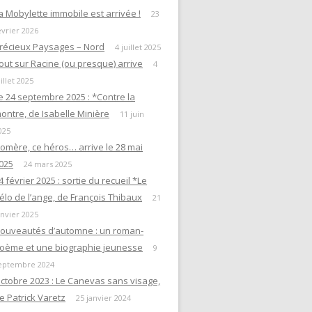
a Mobylette immobile est arrivée !
23
évrier 2026
récieux Paysages – Nord
4 juillet 2025
out sur Racine (ou presque) arrive
4
uillet 2025
e 24 septembre 2025 : *Contre la
ontre, de Isabelle Minière
11 juin
025
omère, ce héros… arrive le 28 mai
025
24 mars 2025
4 février 2025 : sortie du recueil *Le
élo de l’ange, de François Thibaux
21
anvier 2025
ouveautés d’automne : un roman-
oème et une biographie jeunesse
9
eptembre 2024
ctobre 2023 : Le Canevas sans visage,
e Patrick Varetz
25 janvier 2024