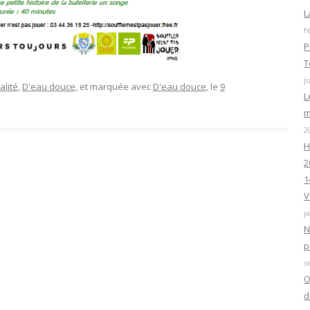
L
f
P
T
j
alité
,
D'eau douce
, et marquée avec
D'eau douce
, le
9
L
m
2
H
2
1
V
j
N
p
s
O
d