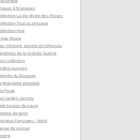
assingue
riques à branques
ollection La Vie rêvée des choses
ollection Tout ou presque
ollection Vive
'eau douce
au ! Histoire, secrets et richesses
antômes de la Grande Guerre
ors collection
ardins ouvriers
'Année du Bouquet
a Mobylette immobile
a Poule
os Jardins secrets
etit bouton de nacre
omme de terre
récieux Paysages – Nord
evue de presse
ivière