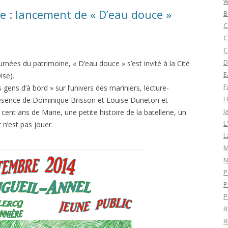
w
e : lancement de « D’eau douce »
B
C
C
C
D
nées du patrimoine, « D’eau douce » s’est invité à la Cité
E
ise).
F
gens d’à bord » sur l’univers des mariniers, lecture-
H
résence de Dominique Brisson et Louise Duneton et
J
 cent ans de Marie, une petite histoire de la batellerie, un
L
n’est pas jouer.
L
M
N
P
P
P
R
R