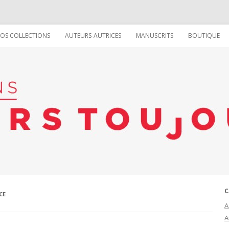
Aller au contenu
OS COLLECTIONS
AUTEURS-AUTRICES
MANUSCRITS
BOUTIQUE
COLLECTION LA VIE RÊVÉE DES
LES ÉCRIVAIN(E)S
CHOSES
LES ILLUSTRATRICE(EUR)S
COLLECTION TOUT SUR (OU
LES GRAPHISTES
PRESQUE)
COLLECTION VIVE !
C
CE
A
A