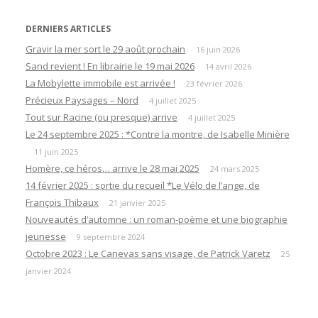
DERNIERS ARTICLES
Gravir la mer sort le 29 août prochain
16 juin 2026
Sand revient ! En librairie le 19 mai 2026
14 avril 2026
La Mobylette immobile est arrivée !
23 février 2026
Précieux Paysages – Nord
4 juillet 2025
Tout sur Racine (ou presque) arrive
4 juillet 2025
Le 24 septembre 2025 : *Contre la montre, de Isabelle Minière
11 juin 2025
Homère, ce héros… arrive le 28 mai 2025
24 mars 2025
14 février 2025 : sortie du recueil *Le Vélo de l’ange, de
François Thibaux
21 janvier 2025
Nouveautés d’automne : un roman-poème et une biographie
jeunesse
9 septembre 2024
Octobre 2023 : Le Canevas sans visage, de Patrick Varetz
25
janvier 2024