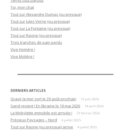
Terrils tout partout
Toi, mon chat
Tout sur Alexandre Dumas (ou presque)
Tout sur Jules Verne (ou presque)
Tout sur La Fontaine (ou presque)
Tout sur Racine (ou presque)
Trois tranches de pain perdu
Vive Homère !
Vive Molière !
DERNIERS ARTICLES
Gravir la mer sort le 29 août prochain
16 juin 2026
Sand revient ! En librairie le 19 mai 2026
14 avril 2026
La Mobylette immobile est arrivée !
23 février 2026
Précieux Paysages – Nord
4 juillet 2025
Tout sur Racine (ou presque) arrive
4 juillet 2025