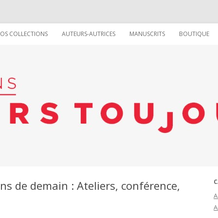
Aller au contenu
OS COLLECTIONS
AUTEURS-AUTRICES
MANUSCRITS
BOUTIQUE
COLLECTION LA VIE RÊVÉE DES
LES ÉCRIVAIN(E)S
CHOSES
LES ILLUSTRATRICE(EUR)S
COLLECTION TOUT SUR (OU
LES GRAPHISTES
PRESQUE)
COLLECTION VIVE !
C
ins de demain : Ateliers, conférence,
A
A