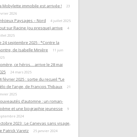
a Mobylette immobile est arrivée !
23
évrier 2026
récieux Paysages – Nord
4 juillet 2025
out sur Racine (ou presque) arrive
4
uillet 2025
e 24 septembre 2025 : *Contre la
ontre, de Isabelle Minière
11 juin
025
omère, ce héros… arrive le 28 mai
025
24 mars 2025
4 février 2025 : sortie du recueil *Le
élo de l’ange, de François Thibaux
21
anvier 2025
ouveautés d’automne : un roman-
oème et une biographie jeunesse
9
eptembre 2024
ctobre 2023 : Le Canevas sans visage,
e Patrick Varetz
25 janvier 2024