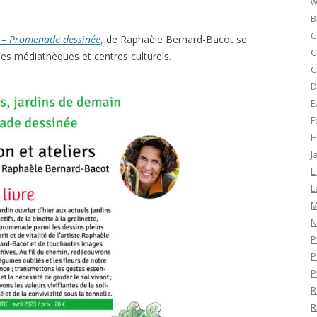
w
B
C
n – Promenade dessinée
,
de Raphaèle Bernard-Bacot se
C
les médiathèques et centres culturels.
C
D
E
F
H
J
L
L
M
N
P
P
P
R
R