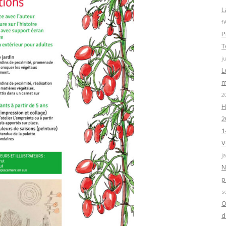
L
f
P
T
j
L
m
2
H
2
1
V
j
N
p
s
O
d