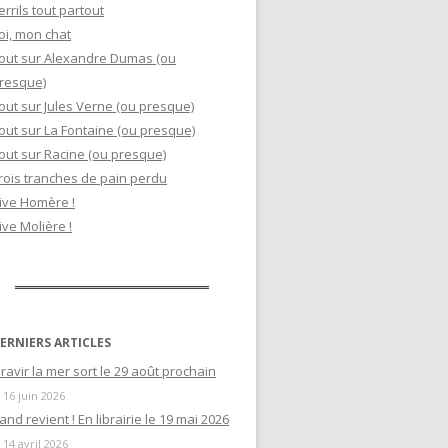
errils tout partout
oi, mon chat
out sur Alexandre Dumas (ou
resque)
out sur Jules Verne (ou presque)
out sur La Fontaine (ou presque)
out sur Racine (ou presque)
rois tranches de pain perdu
ive Homère !
ive Molière !
ERNIERS ARTICLES
ravir la mer sort le 29 août prochain
16 juin 2026
and revient ! En librairie le 19 mai 2026
14 avril 2026