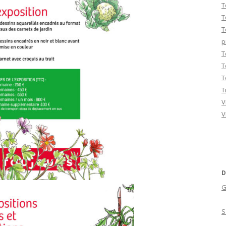
T
T
T
p
T
T
T
T
V
V
D
G
S