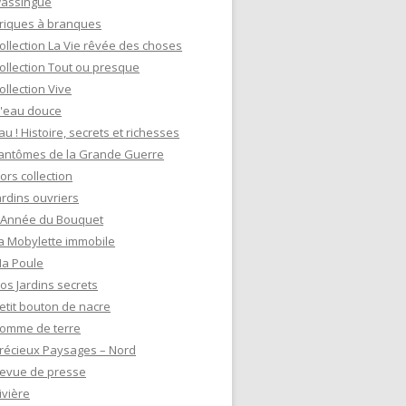
assingue
riques à branques
ollection La Vie rêvée des choses
ollection Tout ou presque
ollection Vive
'eau douce
au ! Histoire, secrets et richesses
antômes de la Grande Guerre
ors collection
ardins ouvriers
'Année du Bouquet
a Mobylette immobile
a Poule
os Jardins secrets
etit bouton de nacre
omme de terre
récieux Paysages – Nord
evue de presse
ivière