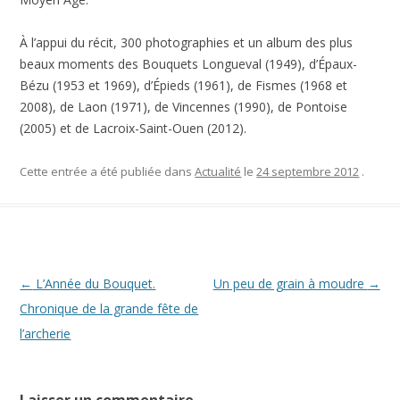
À l’appui du récit, 300 photographies et un album des plus
beaux moments des Bouquets Longueval (1949), d’Épaux-
Bézu (1953 et 1969), d’Épieds (1961), de Fismes (1968 et
2008), de Laon (1971), de Vincennes (1990), de Pontoise
(2005) et de Lacroix-Saint-Ouen (2012).
Cette entrée a été publiée dans
Actualité
le
24 septembre 2012
.
Navigation des articles
←
L’Année du Bouquet.
Un peu de grain à moudre
→
Chronique de la grande fête de
l’archerie
Laisser un commentaire