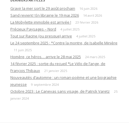
DERNIERS ARTICLES
Gravir la mer sort le 29 août prochain
16 juin 2026
Sand revient ! En librairie le 19 mai 2026
14 avril 2026
La Mobylette immobile est arrivée !
23 février 2026
Précieux Paysages – Nord
4 juillet 2025
Tout sur Racine (ou presque) arrive
4 juillet 2025
Le 24 septembre 2025 : *Contre la montre, de Isabelle Minière
11 juin 2025
Homère, ce héros… arrive le 28 mai 2025
24 mars 2025
14 février 2025 : sortie du recueil *Le Vélo de l’ange, de
François Thibaux
21 janvier 2025
Nouveautés d’automne : un roman-poème et une biographie
jeunesse
9 septembre 2024
Octobre 2023 : Le Canevas sans visage, de Patrick Varetz
25
janvier 2024