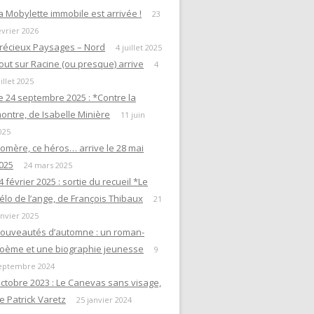
a Mobylette immobile est arrivée !
23
évrier 2026
récieux Paysages – Nord
4 juillet 2025
out sur Racine (ou presque) arrive
4
uillet 2025
e 24 septembre 2025 : *Contre la
ontre, de Isabelle Minière
11 juin
025
omère, ce héros… arrive le 28 mai
025
24 mars 2025
4 février 2025 : sortie du recueil *Le
élo de l’ange, de François Thibaux
21
anvier 2025
ouveautés d’automne : un roman-
oème et une biographie jeunesse
9
eptembre 2024
ctobre 2023 : Le Canevas sans visage,
e Patrick Varetz
25 janvier 2024