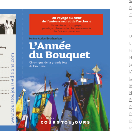
w
B
C
C
C
D
E
F
H
J
L
L
M
N
P
P
P
R
R