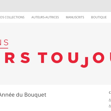
Aller au contenu
OS COLLECTIONS
AUTEURS-AUTRICES
MANUSCRITS
BOUTIQUE
COLLECTION LA VIE RÊVÉE DES
LES ÉCRIVAIN(E)S
CHOSES
LES ILLUSTRATRICE(EUR)S
COLLECTION TOUT SUR (OU
LES GRAPHISTES
PRESQUE)
COLLECTION VIVE !
C
Année du Bouquet
A
A