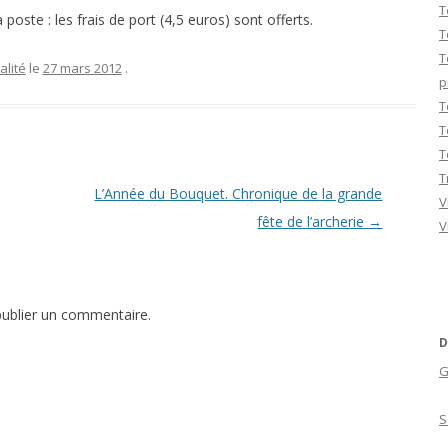
T
poste : les frais de port (4,5 euros) sont offerts.
T
T
alité
le
27 mars 2012
.
p
T
T
T
T
L’Année du Bouquet. Chronique de la grande
V
fête de l’archerie
→
V
ublier un commentaire.
D
G
S