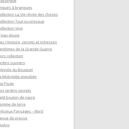
assingue
riques à branques
ollection La Vie rêvée des choses
ollection Tout ou presque
ollection Vive
'eau douce
au ! Histoire, secrets et richesses
antômes de la Grande Guerre
ors collection
ardins ouvriers
'Année du Bouquet
a Mobylette immobile
a Poule
os Jardins secrets
etit bouton de nacre
omme de terre
récieux Paysages – Nord
evue de presse
ivière