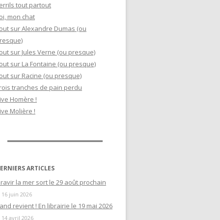
errils tout partout
oi, mon chat
out sur Alexandre Dumas (ou
resque)
out sur Jules Verne (ou presque)
out sur La Fontaine (ou presque)
out sur Racine (ou presque)
rois tranches de pain perdu
ive Homère !
ive Molière !
ERNIERS ARTICLES
ravir la mer sort le 29 août prochain
16 juin 2026
and revient ! En librairie le 19 mai 2026
14 avril 2026